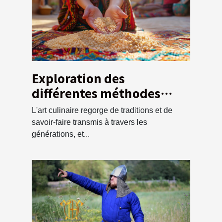
Exploration des
différentes méthodes
traditionnelles pour
L'art culinaire regorge de traditions et de
préparer la semoule de
savoir-faire transmis à travers les
couscous
générations, et...