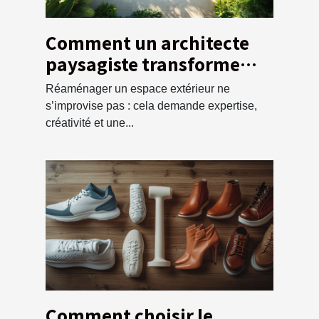
Comment un architecte
paysagiste transforme
votre espace extérieur ?
Réaménager un espace extérieur ne
s’improvise pas : cela demande expertise,
créativité et une...
Comment choisir le