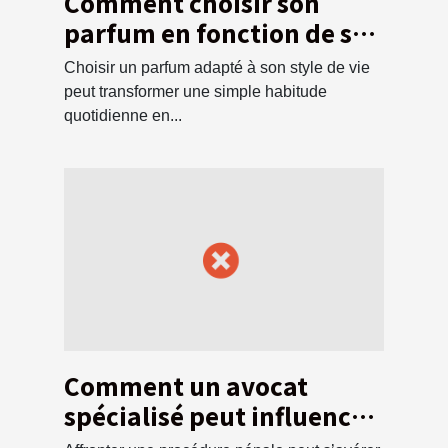
Comment choisir son
parfum en fonction de son
style de vie ?
Choisir un parfum adapté à son style de vie
peut transformer une simple habitude
quotidienne en...
Comment un avocat
spécialisé peut influencer
l'issue d'une affaire