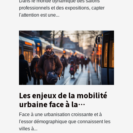
Dans le monde dynamique des salons
les expositions
professionnels et des expositions, capter
l'attention est une...
Les enjeux de la mobilité
urbaine face à la
croissance
Face à une urbanisation croissante et à
démographique
l'essor démographique que connaissent les
villes à...