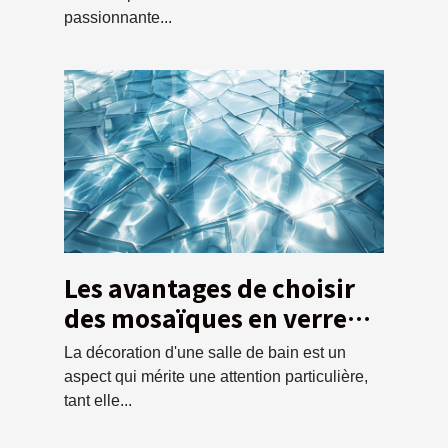
passionnante...
Les avantages de choisir
des mosaïques en verre
pour la salle de bain
La décoration d'une salle de bain est un
aspect qui mérite une attention particulière,
tant elle...