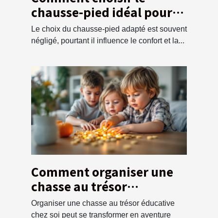
chausse-pied idéal pour
chaque type de chaussure
Le choix du chausse-pied adapté est souvent
négligé, pourtant il influence le confort et la...
Comment organiser une
chasse au trésor
éducative pour enfants à
Organiser une chasse au trésor éducative
la maison
chez soi peut se transformer en aventure