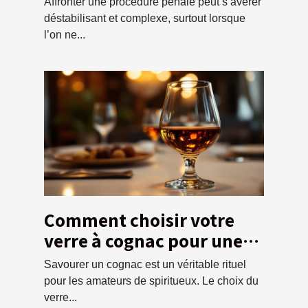
Affronter une procédure pénale peut s’avérer
pénale ?
déstabilisant et complexe, surtout lorsque
l’on ne...
Comment choisir votre
verre à cognac pour une
dégustation optimale ?
Savourer un cognac est un véritable rituel
pour les amateurs de spiritueux. Le choix du
verre...