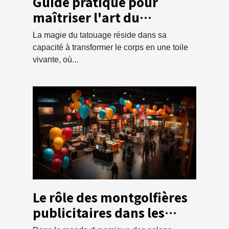
Guide pratique pour
maîtriser l'art du
tatouage en tant que
La magie du tatouage réside dans sa
débutant
capacité à transformer le corps en une toile
vivante, où...
Le rôle des montgolfières
publicitaires dans les
salons professionnels et