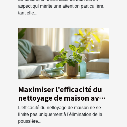
aspect qui mérite une attention particulière,
tant elle...
Maximiser l'efficacité du
nettoyage de maison avec
un service de débarras
L'efficacité du nettoyage de maison ne se
écologique
limite pas uniquement à l'élimination de la
poussière...