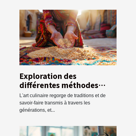
Exploration des
différentes méthodes
traditionnelles pour
L'art culinaire regorge de traditions et de
préparer la semoule de
savoir-faire transmis à travers les
couscous
générations, et...