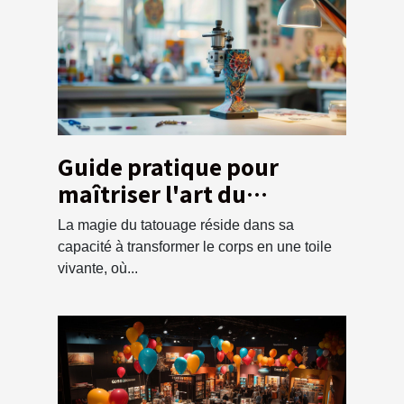
Guide pratique pour
maîtriser l'art du
tatouage en tant que
La magie du tatouage réside dans sa
débutant
capacité à transformer le corps en une toile
vivante, où...