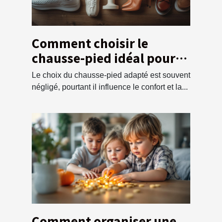
Comment choisir le
chausse-pied idéal pour
chaque type de chaussure
Le choix du chausse-pied adapté est souvent
négligé, pourtant il influence le confort et la...
Comment organiser une