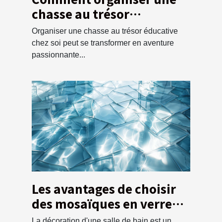
chasse au trésor
éducative pour enfants à
Organiser une chasse au trésor éducative
la maison
chez soi peut se transformer en aventure
passionnante...
Les avantages de choisir
des mosaïques en verre
pour la salle de bain
La décoration d'une salle de bain est un