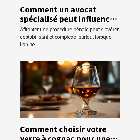
Comment un avocat
spécialisé peut influencer
l'issue d'une affaire
Affronter une procédure pénale peut s’avérer
pénale ?
déstabilisant et complexe, surtout lorsque
l’on ne...
Comment choisir votre
verre à cognac pour une