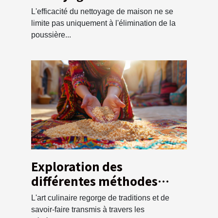
un service de débarras
L'efficacité du nettoyage de maison ne se
écologique
limite pas uniquement à l'élimination de la
poussière...
Exploration des
différentes méthodes
traditionnelles pour
L'art culinaire regorge de traditions et de
préparer la semoule de
savoir-faire transmis à travers les