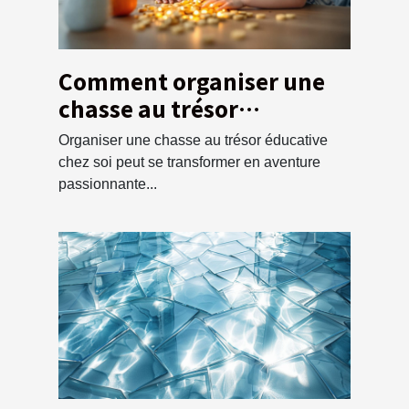
Comment organiser une
chasse au trésor
éducative pour enfants à
Organiser une chasse au trésor éducative
la maison
chez soi peut se transformer en aventure
passionnante...