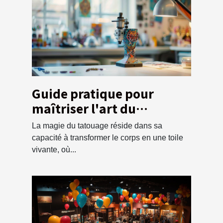
Guide pratique pour
maîtriser l'art du
tatouage en tant que
La magie du tatouage réside dans sa
débutant
capacité à transformer le corps en une toile
vivante, où...