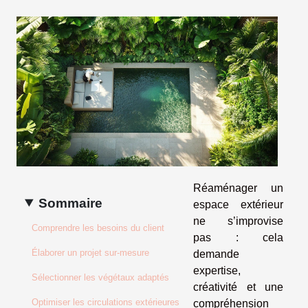
Réaménager un
Sommaire
espace extérieur
ne s’improvise
Comprendre les besoins du client
pas : cela
Élaborer un projet sur-mesure
demande
expertise,
Sélectionner les végétaux adaptés
créativité et une
Optimiser les circulations extérieures
compréhension