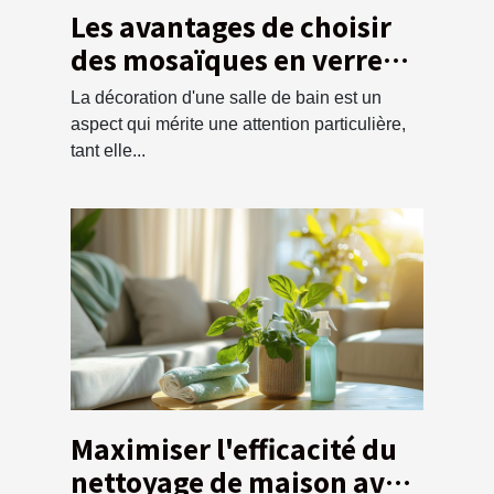
Les avantages de choisir
des mosaïques en verre
pour la salle de bain
La décoration d'une salle de bain est un
aspect qui mérite une attention particulière,
tant elle...
Maximiser l'efficacité du
nettoyage de maison avec