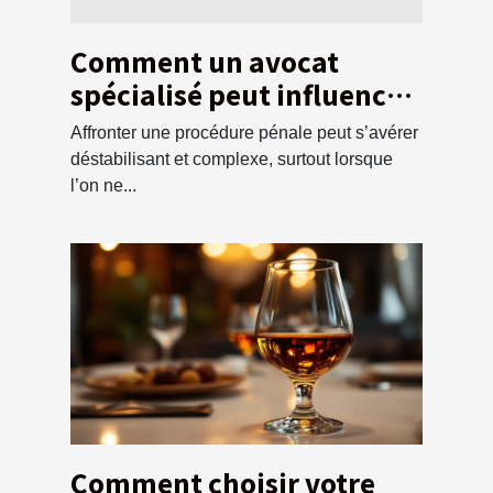
Comment un avocat
spécialisé peut influencer
l'issue d'une affaire
Affronter une procédure pénale peut s’avérer
pénale ?
déstabilisant et complexe, surtout lorsque
l’on ne...
Comment choisir votre