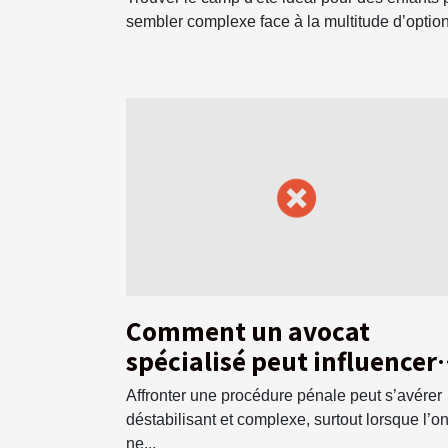
sembler complexe face à la multitude d’option
Comment un avocat
spécialisé peut influencer
l'issue d'une affaire pénale
Affronter une procédure pénale peut s’avérer
déstabilisant et complexe, surtout lorsque l’o
ne...