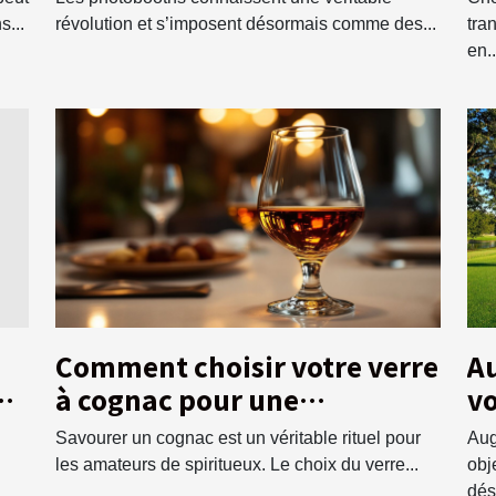
s...
révolution et s’imposent désormais comme des...
tra
en..
Comment choisir votre verre
Au
à cognac pour une
vo
 ?
dégustation optimale ?
t
Savourer un cognac est un véritable rituel pour
Aug
n
les amateurs de spiritueux. Le choix du verre...
obj
dés