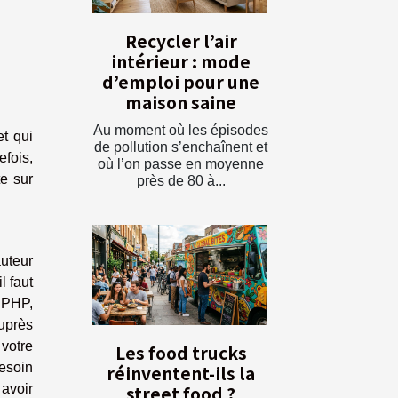
Recycler l’air
intérieur : mode
d’emploi pour une
maison saine
Au moment où les épisodes
t qui
de pollution s’enchaînent et
efois,
où l’on passe en moyenne
te sur
près de 80 à...
auteur
l faut
r PHP,
auprès
 votre
Les food trucks
besoin
réinventent-ils la
street food ?
 avoir