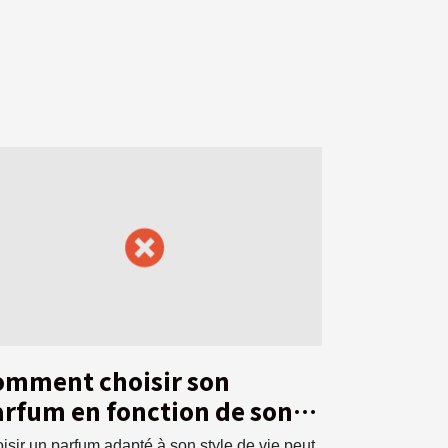
omment choisir son
rfum en fonction de son
yle de vie ?
isir un parfum adapté à son style de vie peut