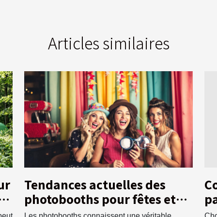
Articles similaires
ur
Tendances actuelles des
C
ts
photobooths pour fêtes et
pa
événements
st
peut
Les photobooths connaissent une véritable
Cho