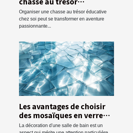
chasse au trésor
éducative pour enfants à
Organiser une chasse au trésor éducative
la maison
chez soi peut se transformer en aventure
passionnante...
Les avantages de choisir
des mosaïques en verre
pour la salle de bain
La décoration d'une salle de bain est un
aspect qui mérite une attention particulière,