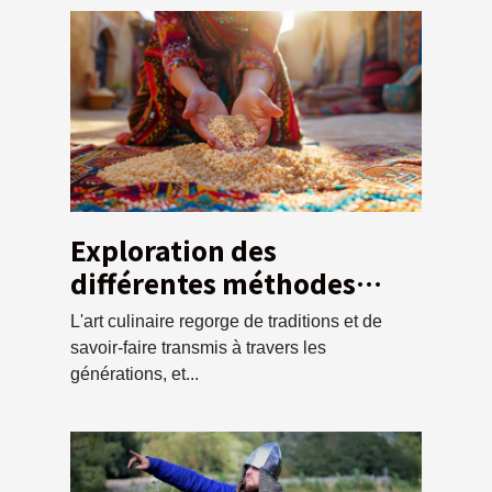
Exploration des
différentes méthodes
traditionnelles pour
L'art culinaire regorge de traditions et de
préparer la semoule de
savoir-faire transmis à travers les
couscous
générations, et...