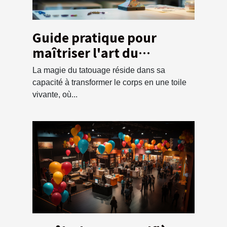
Guide pratique pour
maîtriser l'art du
tatouage en tant que
La magie du tatouage réside dans sa
débutant
capacité à transformer le corps en une toile
vivante, où...