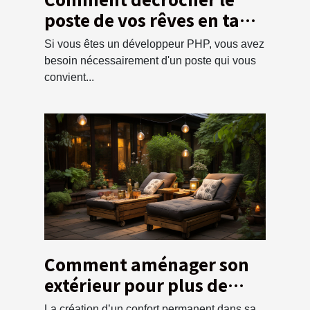
poste de vos rêves en tant
que développeur PHP ?
Si vous êtes un développeur PHP, vous avez
besoin nécessairement d'un poste qui vous
convient...
Comment aménager son
extérieur pour plus de
confort
La création d’un confort permanent dans sa