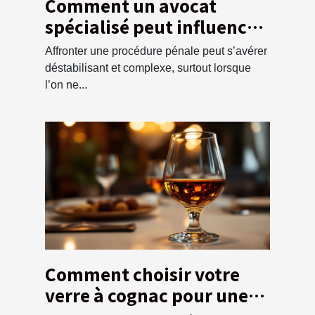
Comment un avocat
spécialisé peut influencer
l'issue d'une affaire
Affronter une procédure pénale peut s’avérer
pénale ?
déstabilisant et complexe, surtout lorsque
l’on ne...
Comment choisir votre
verre à cognac pour une