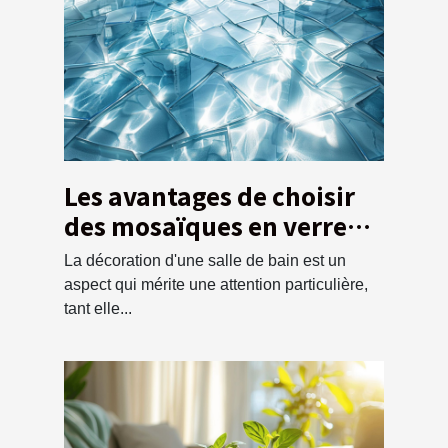
Les avantages de choisir
des mosaïques en verre
pour la salle de bain
La décoration d'une salle de bain est un
aspect qui mérite une attention particulière,
tant elle...