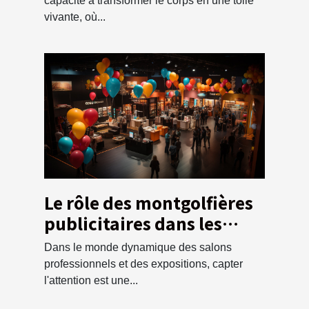
débutant
capacité à transformer le corps en une toile
vivante, où...
Le rôle des montgolfières
publicitaires dans les
salons professionnels et
Dans le monde dynamique des salons
les expositions
professionnels et des expositions, capter
l'attention est une...