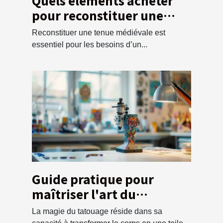
Quels éléments acheter
pour reconstituer une
tunique médiévale ?
Reconstituer une tenue médiévale est
essentiel pour les besoins d’un...
Guide pratique pour
maîtriser l'art du
tatouage en tant que
La magie du tatouage réside dans sa