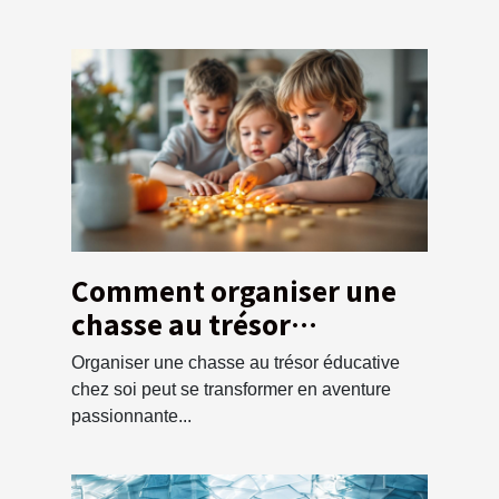
Comment organiser une
chasse au trésor
éducative pour enfants à
Organiser une chasse au trésor éducative
la maison
chez soi peut se transformer en aventure
passionnante...