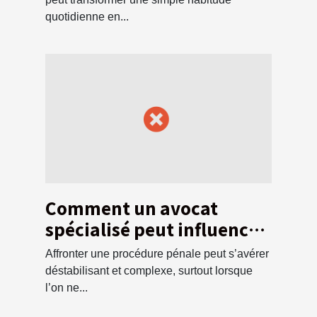
quotidienne en...
Comment un avocat
spécialisé peut influencer
l'issue d'une affaire
Affronter une procédure pénale peut s’avérer
pénale ?
déstabilisant et complexe, surtout lorsque
l’on ne...