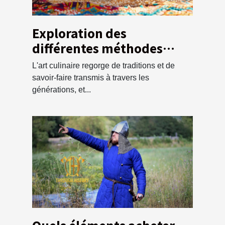
Exploration des
différentes méthodes
traditionnelles pour
L'art culinaire regorge de traditions et de
préparer la semoule de
savoir-faire transmis à travers les
couscous
générations, et...