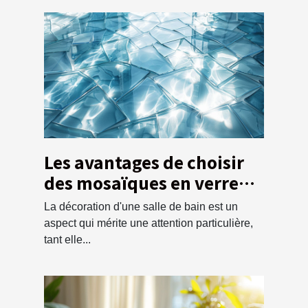
Les avantages de choisir
des mosaïques en verre
pour la salle de bain
La décoration d'une salle de bain est un
aspect qui mérite une attention particulière,
tant elle...