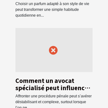
style de vie ?
Choisir un parfum adapté à son style de vie
peut transformer une simple habitude
quotidienne en...
Comment un avocat
spécialisé peut influencer
l'issue d'une affaire
Affronter une procédure pénale peut s’avérer
pénale ?
déstabilisant et complexe, surtout lorsque
l’on ne...