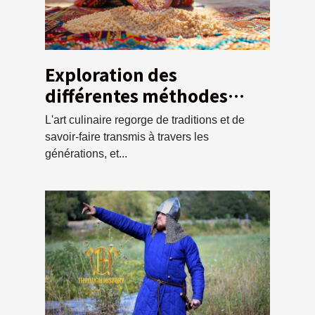
Exploration des
différentes méthodes
traditionnelles pour
L'art culinaire regorge de traditions et de
préparer la semoule de
savoir-faire transmis à travers les
couscous
générations, et...