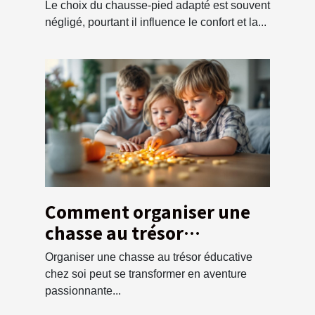
chaque type de chaussure
Le choix du chausse-pied adapté est souvent
négligé, pourtant il influence le confort et la...
Comment organiser une
chasse au trésor
éducative pour enfants à
Organiser une chasse au trésor éducative
la maison
chez soi peut se transformer en aventure
passionnante...