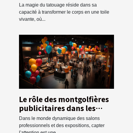
tatouage en tant que
La magie du tatouage réside dans sa
débutant
capacité à transformer le corps en une toile
vivante, où...
Le rôle des montgolfières
publicitaires dans les
salons professionnels et
Dans le monde dynamique des salons
les expositions
professionnels et des expositions, capter
l'attention est une...