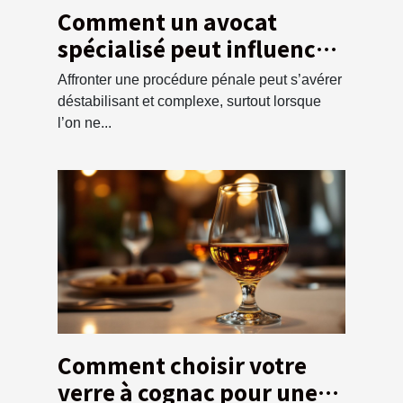
Comment un avocat
spécialisé peut influencer
l'issue d'une affaire
Affronter une procédure pénale peut s’avérer
pénale ?
déstabilisant et complexe, surtout lorsque
l’on ne...
Comment choisir votre
verre à cognac pour une