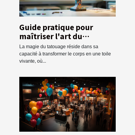
Guide pratique pour
maîtriser l'art du
tatouage en tant que
La magie du tatouage réside dans sa
débutant
capacité à transformer le corps en une toile
vivante, où...