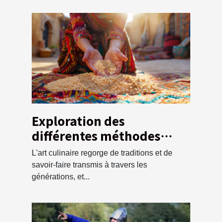
Exploration des
différentes méthodes
traditionnelles pour
L'art culinaire regorge de traditions et de
préparer la semoule de
savoir-faire transmis à travers les
couscous
générations, et...