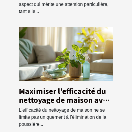
aspect qui mérite une attention particulière,
tant elle...
Maximiser l'efficacité du
nettoyage de maison avec
un service de débarras
L'efficacité du nettoyage de maison ne se
écologique
limite pas uniquement à l'élimination de la
poussière...