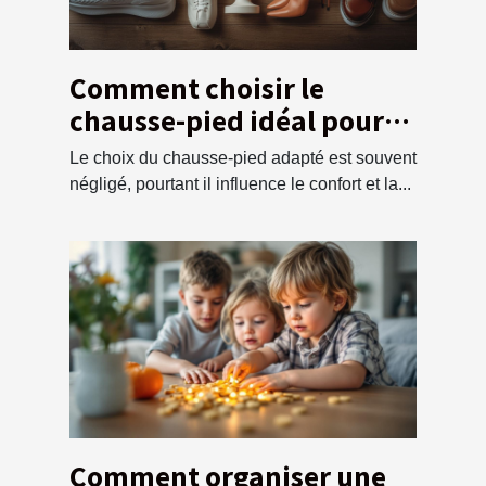
Comment choisir le
chausse-pied idéal pour
chaque type de chaussure
Le choix du chausse-pied adapté est souvent
négligé, pourtant il influence le confort et la...
Comment organiser une