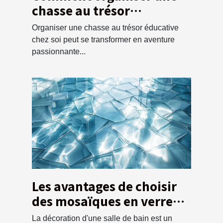
chasse au trésor
éducative pour enfants à
Organiser une chasse au trésor éducative
la maison
chez soi peut se transformer en aventure
passionnante...
Les avantages de choisir
des mosaïques en verre
pour la salle de bain
La décoration d'une salle de bain est un