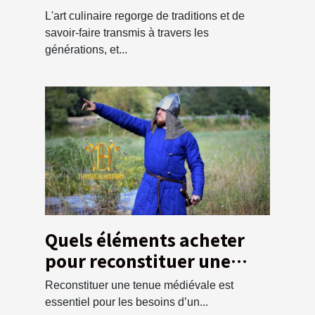
traditionnelles pour
L'art culinaire regorge de traditions et de
préparer la semoule de
savoir-faire transmis à travers les
couscous
générations, et...
Quels éléments acheter
pour reconstituer une
tunique médiévale ?
Reconstituer une tenue médiévale est
essentiel pour les besoins d’un...