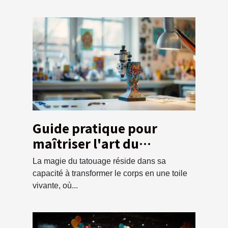
Guide pratique pour
maîtriser l'art du
tatouage en tant que
La magie du tatouage réside dans sa
débutant
capacité à transformer le corps en une toile
vivante, où...