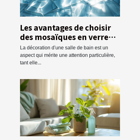
Les avantages de choisir
des mosaïques en verre
pour la salle de bain
La décoration d'une salle de bain est un
aspect qui mérite une attention particulière,
tant elle...