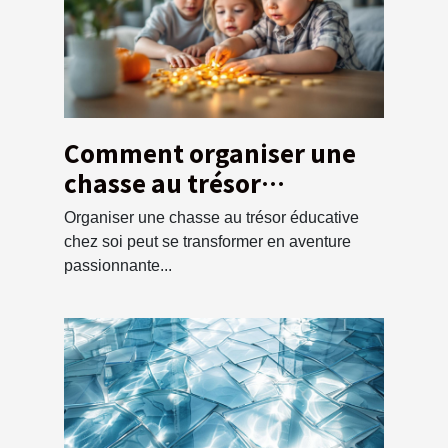
Comment organiser une
chasse au trésor
éducative pour enfants à
Organiser une chasse au trésor éducative
la maison
chez soi peut se transformer en aventure
passionnante...