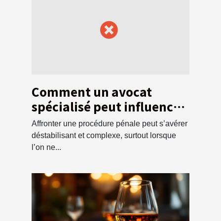
Comment un avocat
spécialisé peut influencer
l'issue d'une affaire
Affronter une procédure pénale peut s’avérer
pénale ?
déstabilisant et complexe, surtout lorsque
l’on ne...