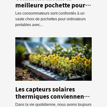
meilleure pochette pour
votre ordinateur ?
Les consommateurs sont confrontés à un
vaste choix de pochettes pour ordinateurs
portables avec...
Les capteurs solaires
thermiques conviennent à
vos besoins ?
Dans la vie quotidienne, nous avons toujours