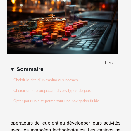
Les
Sommaire
Choisir le site d’un casino aux normes
Choisir un site proposant divers types de jeux
Opter pour un site permettant une navigation fluide
opérateurs de jeux ont pu développer leurs activités
avec les avancées technologiques. Les casinos se