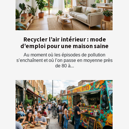
Recycler l’air intérieur : mode
d’emploi pour une maison saine
Au moment où les épisodes de pollution
s’enchaînent et où l’on passe en moyenne près
de 80 à...