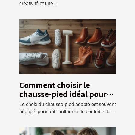
créativité et une...
Comment choisir le
chausse-pied idéal pour
chaque type de chaussure
Le choix du chausse-pied adapté est souvent
négligé, pourtant il influence le confort et la...