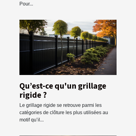
Pour...
Qu’est-ce qu'un grillage
rigide ?
Le grillage rigide se retrouve parmi les
catégories de clôture les plus utilisées au
motif qu’il...