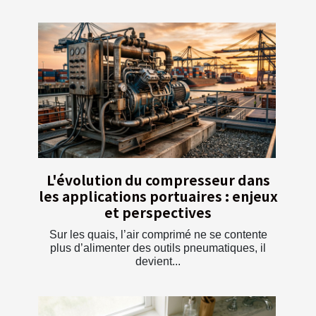
L'évolution du compresseur dans
les applications portuaires : enjeux
et perspectives
Sur les quais, l’air comprimé ne se contente
plus d’alimenter des outils pneumatiques, il
devient...