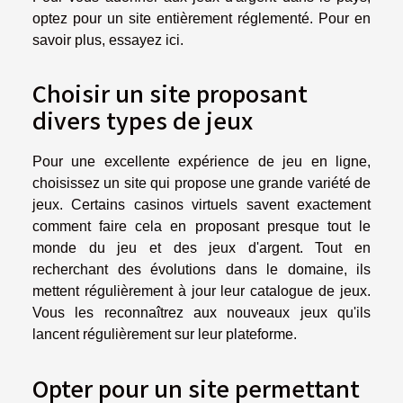
optez pour un site entièrement réglementé. Pour en
savoir plus,
essayez ici
.
Choisir un site proposant
divers types de jeux
Pour une excellente expérience de jeu en ligne,
choisissez un site qui propose une grande variété de
jeux. Certains casinos virtuels savent exactement
comment faire cela en proposant presque tout le
monde du jeu et des jeux d'argent. Tout en
recherchant des évolutions dans le domaine, ils
mettent régulièrement à jour leur catalogue de jeux.
Vous les reconnaîtrez aux nouveaux jeux qu'ils
lancent régulièrement sur leur plateforme.
Opter pour un site permettant