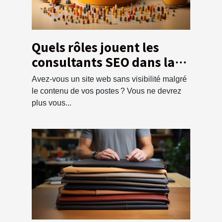
Quels rôles jouent les
consultants SEO dans la
visibilité d’un site web ?
Avez-vous un site web sans visibilité malgré
le contenu de vos postes ? Vous ne devrez
plus vous...