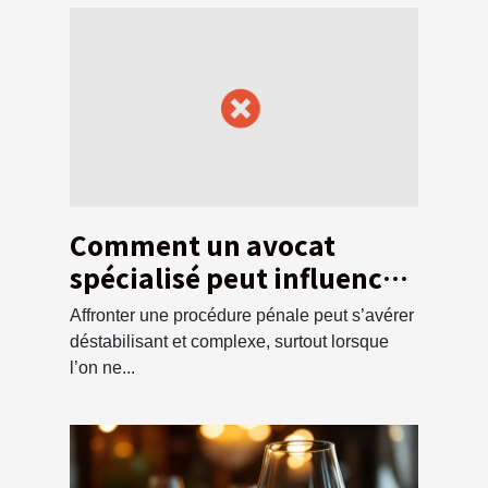
Comment un avocat
spécialisé peut influencer
l'issue d'une affaire
Affronter une procédure pénale peut s’avérer
pénale ?
déstabilisant et complexe, surtout lorsque
l’on ne...