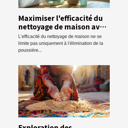
Maximiser l'efficacité du
nettoyage de maison avec
un service de débarras
L'efficacité du nettoyage de maison ne se
écologique
limite pas uniquement à l'élimination de la
poussière...
Exploration des