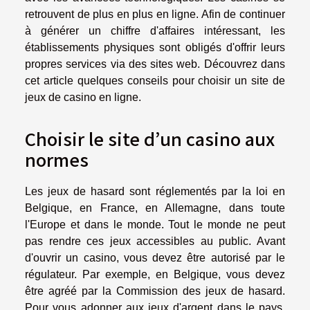
retrouvent de plus en plus en ligne. Afin de continuer
à générer un chiffre d'affaires intéressant, les
établissements physiques sont obligés d'offrir leurs
propres services via des sites web. Découvrez dans
cet article quelques conseils pour choisir un site de
jeux de casino en ligne.
Choisir le site d’un casino aux
normes
Les jeux de hasard sont réglementés par la loi en
Belgique, en France, en Allemagne, dans toute
l'Europe et dans le monde. Tout le monde ne peut
pas rendre ces jeux accessibles au public. Avant
d'ouvrir un casino, vous devez être autorisé par le
régulateur. Par exemple, en Belgique, vous devez
être agréé par la Commission des jeux de hasard.
Pour vous adonner aux jeux d'argent dans le pays,