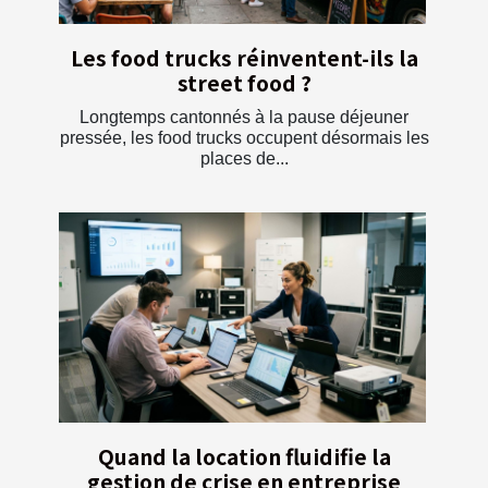
Les food trucks réinventent-ils la
street food ?
Longtemps cantonnés à la pause déjeuner
pressée, les food trucks occupent désormais les
places de...
Quand la location fluidifie la
gestion de crise en entreprise