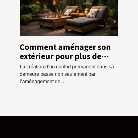
Comment aménager son
extérieur pour plus de
confort
La création d’un confort permanent dans sa
demeure passe non seulement par
l’aménagement de...