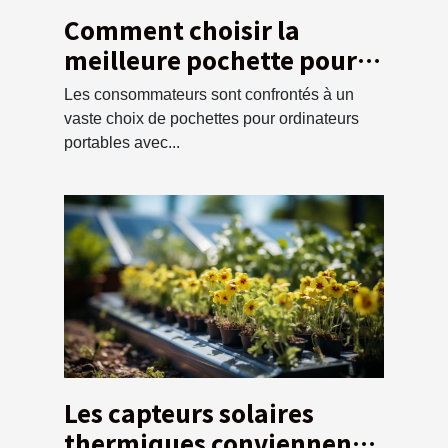
Comment choisir la
meilleure pochette pour
votre ordinateur ?
Les consommateurs sont confrontés à un
vaste choix de pochettes pour ordinateurs
portables avec...
Les capteurs solaires
thermiques conviennent à