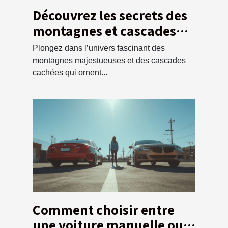
Découvrez les secrets des
montagnes et cascades
locales
Plongez dans l’univers fascinant des
montagnes majestueuses et des cascades
cachées qui ornent...
Comment choisir entre
une voiture manuelle ou