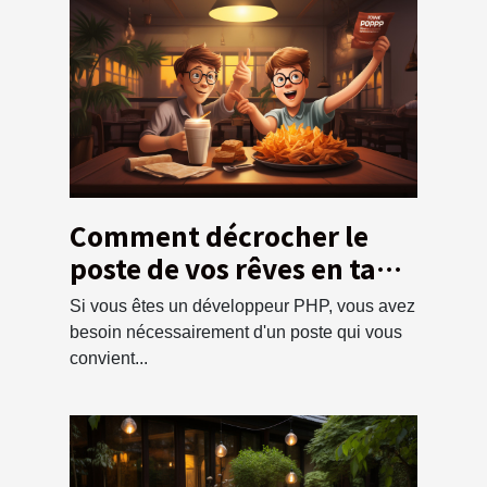
Comment décrocher le
poste de vos rêves en tant
que développeur PHP ?
Si vous êtes un développeur PHP, vous avez
besoin nécessairement d'un poste qui vous
convient...