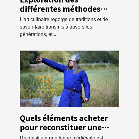
différentes méthodes
traditionnelles pour
L'art culinaire regorge de traditions et de
préparer la semoule de
savoir-faire transmis à travers les
couscous
générations, et...
Quels éléments acheter
pour reconstituer une
tunique médiévale ?
Reconstituer une tenue médiévale est