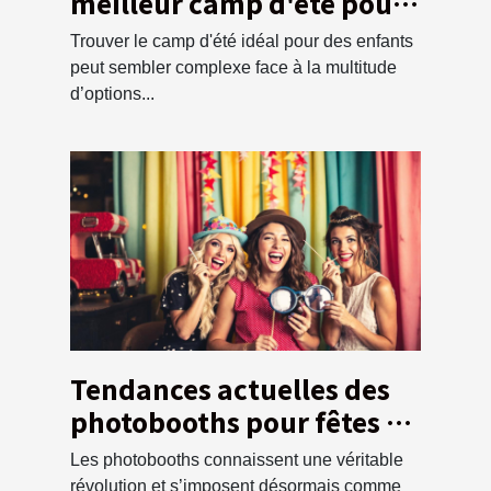
meilleur camp d'été pour
vos enfants ?
Trouver le camp d'été idéal pour des enfants
peut sembler complexe face à la multitude
d’options...
Tendances actuelles des
photobooths pour fêtes et
événements
Les photobooths connaissent une véritable
révolution et s’imposent désormais comme