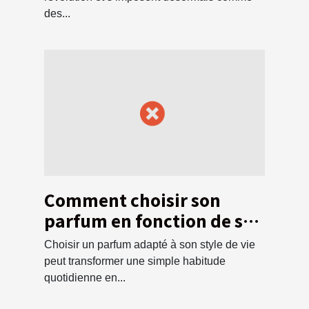
des...
Comment choisir son
parfum en fonction de son
style de vie ?
Choisir un parfum adapté à son style de vie
peut transformer une simple habitude
quotidienne en...