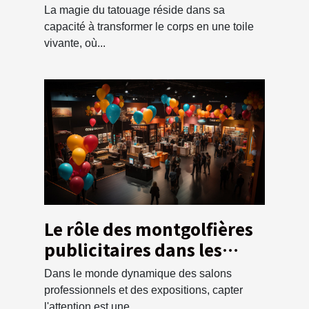
tatouage en tant que
La magie du tatouage réside dans sa
débutant
capacité à transformer le corps en une toile
vivante, où...
Le rôle des montgolfières
publicitaires dans les
salons professionnels et
Dans le monde dynamique des salons
les expositions
professionnels et des expositions, capter
l'attention est une...