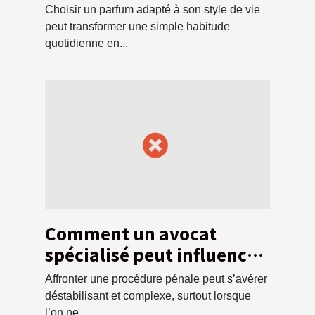
style de vie ?
Choisir un parfum adapté à son style de vie
peut transformer une simple habitude
quotidienne en...
Comment un avocat
spécialisé peut influencer
l'issue d'une affaire
Affronter une procédure pénale peut s’avérer
pénale ?
déstabilisant et complexe, surtout lorsque
l’on ne...