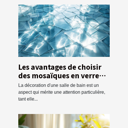
Les avantages de choisir
des mosaïques en verre
pour la salle de bain
La décoration d'une salle de bain est un
aspect qui mérite une attention particulière,
tant elle...