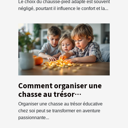
chaque type de chaussure
Le choix du chausse-pied adapté est souvent
négligé, pourtant il influence le confort et la...
Comment organiser une
chasse au trésor
éducative pour enfants à
Organiser une chasse au trésor éducative
la maison
chez soi peut se transformer en aventure
passionnante...