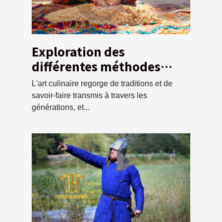
Exploration des
différentes méthodes
traditionnelles pour
L'art culinaire regorge de traditions et de
préparer la semoule de
savoir-faire transmis à travers les
couscous
générations, et...