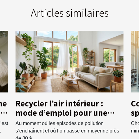
Articles similaires
ne
Recycler l’air intérieur :
Co
e
mode d’emploi pour une
sp
maison saine
e
’est
Au moment où les épisodes de pollution
Cho
.
s’enchaînent et où l’on passe en moyenne près
minc
de 80 à...