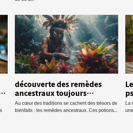
découverte des remèdes
Le
et
ancestraux toujours
ps
e
pertinents dans la médecine
ro
Au cœur des traditions se cachent des trésors de
La 
moderne
s
is
bienfaits : les remèdes ancestraux. Ces potions...
une