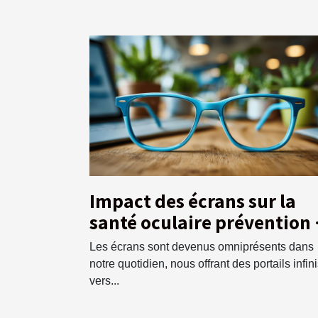
Impact des écrans sur la
santé oculaire prévention 
astuces pour protéger votr
Les écrans sont devenus omniprésents dans
vision
notre quotidien, nous offrant des portails infin
vers...