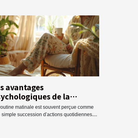
s avantages
ychologiques de la
utine matinale pour la
routine matinale est souvent perçue comme
anté
 simple succession d'actions quotidiennes....