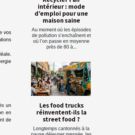
intérieur : mode
d’emploi pour une
maison saine
Au moment où les épisodes
re vos
de pollution s’enchaînent et
ations
où l’on passe en moyenne
près de 80 à...
déale.
nergie
Les food trucks
ès un
réinventent-ils la
ion en
street food ?
ant de
Longtemps cantonnés à la
pause déjeuner pressée, les