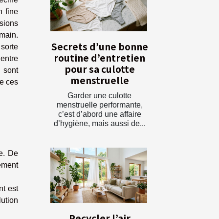
n fine
sions
umain.
Secrets d’une bonne
sorte
routine d’entretien
entre
pour sa culotte
i sont
menstruelle
le ces
Garder une culotte
menstruelle performante,
c’est d’abord une affaire
d’hygiène, mais aussi de...
e. De
ement
nt est
lution
Recycler l’air