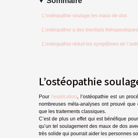
Sommaire
L’ostéopathie soulage les maux de dos
L’ostéopathie a des bienfaits thérapeutiques
L’ostéopathie réduit les symptômes de l’as
L’ostéopathie soulag
Pour
l'explication
, l’ostéopathie est un pro
nombreuses méta-analyses ont prouvé que ce
que les traitements classiques.
C’est de plus un effet qui est bénéfique pou
qu’un tel soulagement des maux de dos avec 
très solide qui pourrait aider les personnes 