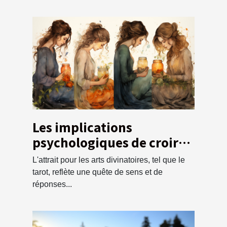
Les implications
psychologiques de croire
aux prédictions du tarot
L'attrait pour les arts divinatoires, tel que le
sur les événements de la
tarot, reflète une quête de sens et de
vie comme la grossesse
réponses...