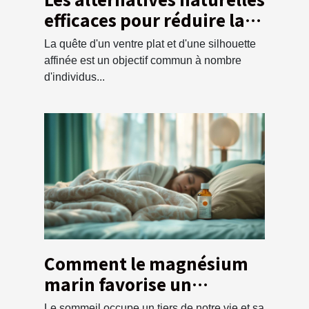
efficaces pour réduire la
graisse abdominale
La quête d'un ventre plat et d'une silhouette
affinée est un objectif commun à nombre
d'individus...
Comment le magnésium
marin favorise un
sommeil réparateur et la
Le sommeil occupe un tiers de notre vie et sa