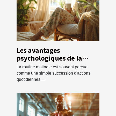
Les avantages
psychologiques de la
routine matinale pour la
La routine matinale est souvent perçue
santé
comme une simple succession d'actions
quotidiennes....