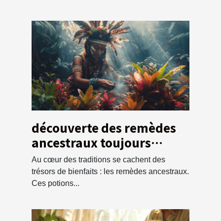
découverte des remèdes
ancestraux toujours
pertinents dans la
Au cœur des traditions se cachent des
médecine moderne
trésors de bienfaits : les remèdes ancestraux.
Ces potions...