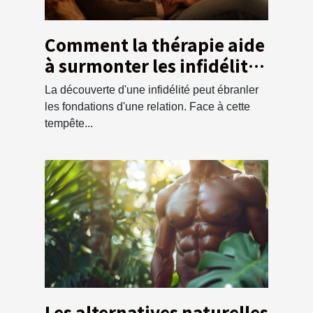
Comment la thérapie aide
à surmonter les infidélités
et renforcer la confiance
La découverte d'une infidélité peut ébranler
les fondations d'une relation. Face à cette
tempête...
Les alternatives naturelles