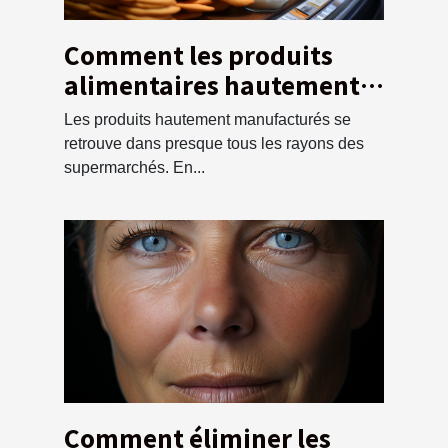
Comment les produits
alimentaires hautement
manufacturés affectent-
Les produits hautement manufacturés se
ils votre santé ?
retrouve dans presque tous les rayons des
supermarchés. En...
Comment éliminer les