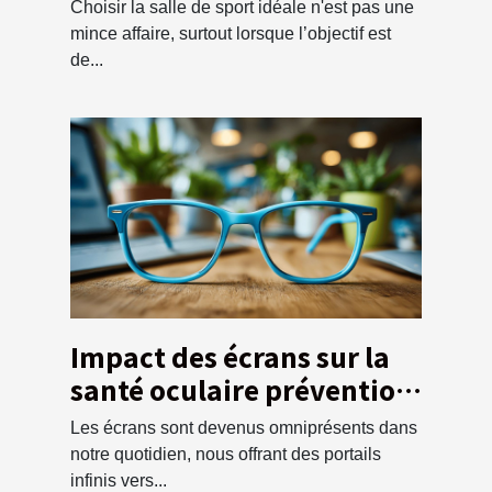
ses entraînements ?
Choisir la salle de sport idéale n'est pas une
mince affaire, surtout lorsque l’objectif est
de...
Impact des écrans sur la
santé oculaire prévention
et astuces pour protéger
Les écrans sont devenus omniprésents dans
votre vision
notre quotidien, nous offrant des portails
infinis vers...