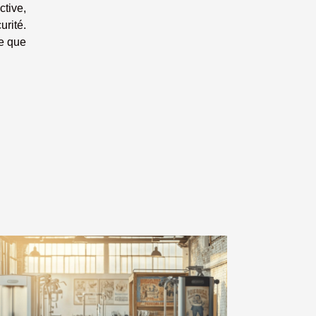
ctive,
urité.
e que