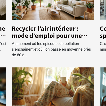
ne
Recycler l’air intérieur :
Co
e
mode d’emploi pour une
sp
maison saine
e
’est
Au moment où les épisodes de pollution
Cho
.
s’enchaînent et où l’on passe en moyenne près
minc
de 80 à...