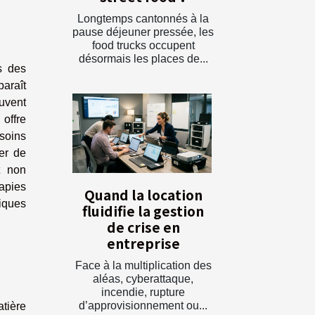
Longtemps cantonnés à la
pause déjeuner pressée, les
food trucks occupent
désormais les places de...
s des
paraît
uvent
 offre
 soins
er de
t non
rapies
Quand la location
iques
fluidifie la gestion
de crise en
entreprise
Face à la multiplication des
aléas, cyberattaque,
incendie, rupture
d’approvisionnement ou...
tière