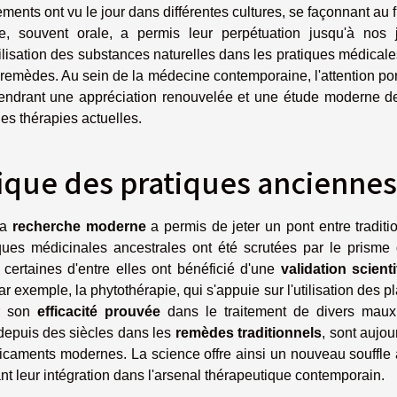
ements ont vu le jour dans différentes cultures, se façonnant au f
e, souvent orale, a permis leur perpétuation jusqu'à nos j
ilisation des substances naturelles dans les pratiques médical
 remèdes. Au sein de la médecine contemporaine, l'attention po
ngendrant une appréciation renouvelée et une étude moderne de
les thérapies actuelles.
ifique des pratiques anciennes
la
recherche moderne
a permis de jeter un pont entre traditi
ques médicinales ancestrales ont été scrutées par le prisme 
 certaines d'entre elles ont bénéficié d'une
validation scient
r exemple, la phytothérapie, qui s'appuie sur l'utilisation des p
ur son
efficacité prouvée
dans le traitement de divers maux
s depuis des siècles dans les
remèdes traditionnels
, sont aujou
dicaments modernes. La science offre ainsi un nouveau souffle
nt leur intégration dans l'arsenal thérapeutique contemporain.