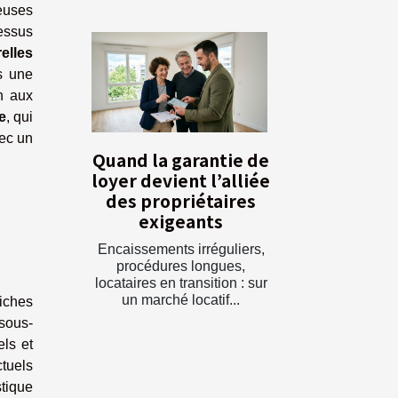
euses
essus
elles
s une
on aux
e
, qui
vec un
Quand la garantie de
loyer devient l’alliée
des propriétaires
exigeants
Encaissements irréguliers,
procédures longues,
locataires en transition : sur
un marché locatif...
riches
sous-
ls et
tuels
stique