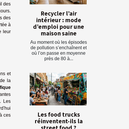
il des
ours.
Recycler l’air
es des
intérieur : mode
rtée à
d’emploi pour une
maison saine
 leur
Au moment où les épisodes
de pollution s’enchaînent et
où l’on passe en moyenne
près de 80 à...
ons et
de la
ifique
lantes
. Les
rd'hui
Les food trucks
 à ces
réinventent-ils la
street food ?