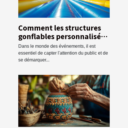
Comment les structures
gonflables personnalisées
boostent-elles votre
Dans le monde des événements, il est
visibilité lors
essentiel de capter l'attention du public et de
d'événements ?
se démarquer...