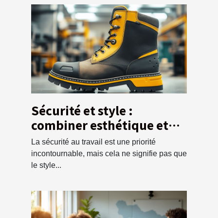
Sécurité et style :
combiner esthétique et
protection dans les
La sécurité au travail est une priorité
chaussures de travail
incontournable, mais cela ne signifie pas que
le style...