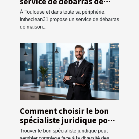
service de débarras de
maison à Toulouse !
À Toulouse et dans toute sa périphérie,
Intheclean31 propose un service de débarras
de maison...
Comment choisir le bon
spécialiste juridique pour
vos besoins ?
Trouver le bon spécialiste juridique peut
sembler complexe face à la diversité des