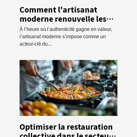
Comment l'artisanat
moderne renouvelle les
traditions locales ?
À l’heure où l’authenticité gagne en valeur,
l’artisanat moderne s’impose comme un
acteur-clé du...
Optimiser la restauration
collective dans le secteur