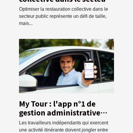
public : Stratégies et
Optimiser la restauration collective dans le
bénéfices
secteur public représente un défi de taille,
mais...
My Tour : l'app n°1 de
gestion administrative
pour les indépendants en
Les travailleurs indépendants qui exercent
déplacement !
une activité itinérante doivent jongler entre