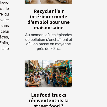
 devez
s : le
Recycler l’air
ure du
intérieur : mode
 votre
d’emploi pour une
s sans
maison saine
 celui
Au moment où les épisodes
ètres,
de pollution s’enchaînent et
nfin,
où l’on passe en moyenne
près de 80 à...
 faire
Les food trucks
réinventent-ils la
street food ?