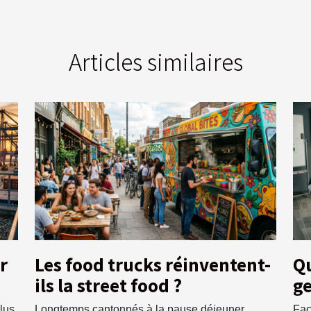
Articles similaires
r
Les food trucks réinventent-
Qu
ils la street food ?
ge
en
lus
Longtemps cantonnés à la pause déjeuner
Fac