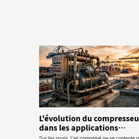
L'évolution du compresseu
dans les applications
portuaires : enjeux et
Sur les quais, l’air comprimé ne se contente p