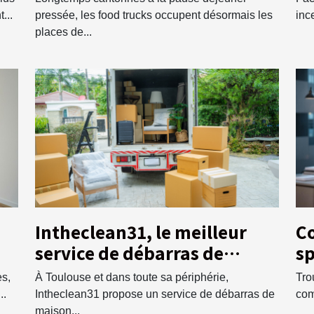
...
pressée, les food trucks occupent désormais les
inc
places de...
Intheclean31, le meilleur
C
service de débarras de
sp
maison à Toulouse !
vo
es,
À Toulouse et dans toute sa périphérie,
Tro
..
Intheclean31 propose un service de débarras de
com
maison...